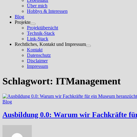
Lebenslauf
anzeigen
Über mich
Hobbys & Interessen
Blog
Projekte
Untermenü
Projektübersicht
anzeigen
Technik-Stack
Link-Stack
Rechtliches, Kontakt und Impressum
Untermenü
Kontakt
anzeigen
Datenschutz
Disclaimer
Impressum
Schlagwort:
ITManagement
Blog
Ausbildung 0.0: Warum wir Fachkräfte f