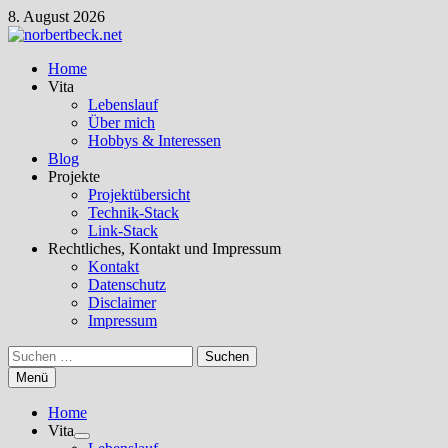
Zum
8. August 2026
Inhalt
springen
Home
Vita
Lebenslauf
Über mich
Hobbys & Interessen
Blog
Projekte
Projektübersicht
Technik-Stack
Link-Stack
Rechtliches, Kontakt und Impressum
Kontakt
Datenschutz
Disclaimer
Impressum
Suchen
nach:
Menü
Home
Vita
Untermenü