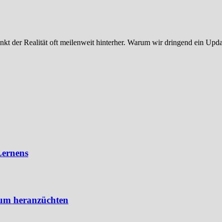
kt der Realität oft meilenweit hinterher. Warum wir dringend ein Up
Lernens
eum heranzüchten