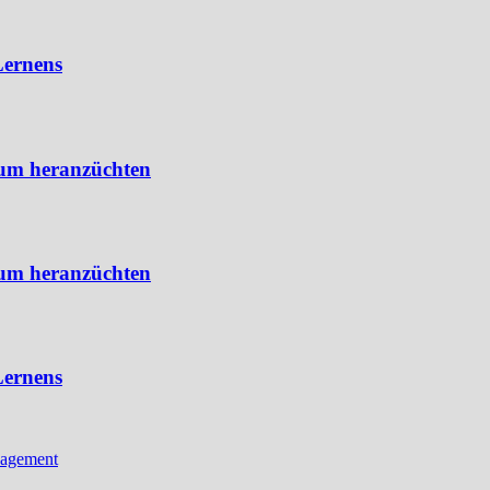
Lernens
eum heranzüchten
eum heranzüchten
Lernens
agement