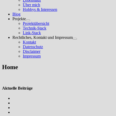
Lebenslauf
anzeigen
Über mich
Hobbys & Interessen
Blog
Projekte
Untermenü
Projektübersicht
anzeigen
Technik-Stack
Link-Stack
Rechtliches, Kontakt und Impressum
Untermenü
Kontakt
anzeigen
Datenschutz
Disclaimer
Impressum
Home
Aktuelle Beiträge