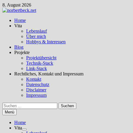
Zum
8. August 2026
Inhalt
springen
Home
Vita
Lebenslauf
Über mich
Hobbys & Interessen
Blog
Projekte
Projektübersicht
Technik-Stack
Link-Stack
Rechtliches, Kontakt und Impressum
Kontakt
Datenschutz
Disclaimer
Impressum
Suchen
nach:
Menü
Home
Vita
Untermenü