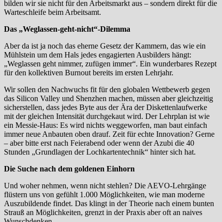
bilden wir sie nicht für den Arbeitsmarkt aus – sondern direkt für die
Warteschleife beim Arbeitsamt.
Das „Weglassen-geht-nicht“-Dilemma
Aber da ist ja noch das eherne Gesetz der Kammern, das wie ein
Mühlstein um dem Hals jedes engagierten Ausbilders hängt:
„Weglassen geht nimmer, zufügen immer“. Ein wunderbares Rezept
für den kollektiven Burnout bereits im ersten Lehrjahr.
Wir sollen den Nachwuchs fit für den globalen Wettbewerb gegen
das Silicon Valley und Shenzhen machen, müssen aber gleichzeitig
sicherstellen, dass jedes Byte aus der Ära der Diskettenlaufwerke
mit der gleichen Intensität durchgekaut wird. Der Lehrplan ist wie
ein Messie-Haus: Es wird nichts weggeworfen, man baut einfach
immer neue Anbauten oben drauf. Zeit für echte Innovation? Gerne
– aber bitte erst nach Feierabend oder wenn der Azubi die 40
Stunden „Grundlagen der Lochkartentechnik“ hinter sich hat.
Die Suche nach dem goldenen Einhorn
Und woher nehmen, wenn nicht stehlen? Die AEVO-Lehrgänge
flüstern uns von gefühlt 1.000 Möglichkeiten, wie man moderne
Auszubildende findet. Das klingt in der Theorie nach einem bunten
Strauß an Möglichkeiten, grenzt in der Praxis aber oft an naives
Wunschdenken.