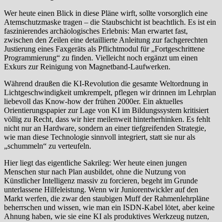
Wer heute einen Blick in diese Pläne wirft, sollte vorsorglich eine
Atemschutzmaske tragen – die Staubschicht ist beachtlich. Es ist ein
faszinierendes archäologisches Erlebnis: Man erwartet fast,
zwischen den Zeilen eine detaillierte Anleitung zur fachgerechten
Justierung eines Faxgeräts als Pflichtmodul für „Fortgeschrittene
Programmierung“ zu finden. Vielleicht noch ergänzt um einen
Exkurs zur Reinigung von Magnetband-Laufwerken.
Während draußen die KI-Revolution die gesamte Weltordnung in
Lichtgeschwindigkeit umkrempelt, pflegen wir drinnen im Lehrplan
liebevoll das Know-how der frühen 2000er. Ein aktuelles
Orientierungspapier zur Lage von KI im Bildungssystem kritisiert
völlig zu Recht, dass wir hier meilenweit hinterherhinken. Es fehlt
nicht nur an Hardware, sondern an einer tiefgreifenden Strategie,
wie man diese Technologie sinnvoll integriert, statt sie nur als
„schummeln“ zu verteufeln.
Hier liegt das eigentliche Sakrileg: Wer heute einen jungen
Menschen stur nach Plan ausbildet, ohne die Nutzung von
Künstlicher Intelligenz massiv zu forcieren, begeht im Grunde
unterlassene Hilfeleistung. Wenn wir Juniorentwickler auf den
Markt werfen, die zwar den staubigen Muff der Rahmenlehrpläne
beherrschen und wissen, wie man ein ISDN-Kabel lötet, aber keine
Ahnung haben, wie sie eine KI als produktives Werkzeug nutzen,