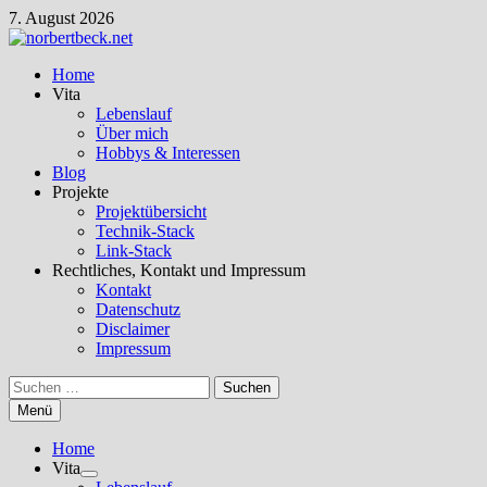
Zum
7. August 2026
Inhalt
springen
Home
Vita
Lebenslauf
Über mich
Hobbys & Interessen
Blog
Projekte
Projektübersicht
Technik-Stack
Link-Stack
Rechtliches, Kontakt und Impressum
Kontakt
Datenschutz
Disclaimer
Impressum
Suchen
nach:
Menü
Home
Vita
Untermenü