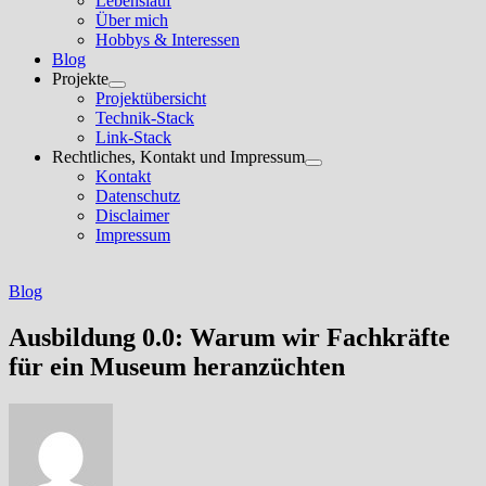
Lebenslauf
anzeigen
Über mich
Hobbys & Interessen
Blog
Projekte
Untermenü
Projektübersicht
anzeigen
Technik-Stack
Link-Stack
Rechtliches, Kontakt und Impressum
Untermenü
Kontakt
anzeigen
Datenschutz
Disclaimer
Impressum
Blog
Ausbildung 0.0: Warum wir Fachkräfte
für ein Museum heranzüchten