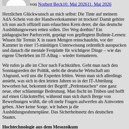
von
Norbert Beck
10. Mai 2026
11. Mai 2026
Herzlichen Glückwunsch an mich selbst: Die Tinte auf meinem
AdA-Schein von der Handwerkskammer ist trocken! Damit gehöre
ich nun auch offiziell zum erlauchten Kreis derer, die das deutsche
Ausbildungswesen retten sollen. Der Weg dorthin? Ein
pädagogischer Parforceritt, geprägt von gepflegtem Bulimie-Lernen:
Wissen für Termin X in rauen Mengen reinschaufeln, vor der
Kammer in einer 15-minütigen Unterweisung ordentlich ausspucken
und danach die mentale Festplatte für wichtigere Dinge – wie das
eigene Überleben im IT-Alltag – wieder formatieren.
Wir rufen ja alle im Chor nach Fachkräften. Geht man nach den
Sonntagsreden der Politik, steht die deutsche Wirtschaft am
Abgrund, weil uns die Experten fehlen. Wenn man sich allerdings
ansieht, was sich in den letzten Jahren so in der IT-Abteilung
beworben hat, bekommt der Begriff „Perlentauchen“ eine ganz
neue, eher schlammige Bedeutung. Man fischt im Trüben und hofft
auf einen Glückstreffer, während man sich durch Berge von
Bewerbungen wühlt, die oft mehr Fragen aufwerfen als Antworten
geben. Aber keine Sorge, wir haben ja die
Ausbildungsrahmenpläne. Das Sicherheitsnetz des deutschen
Staates.
Hochtechnologie aus dem Mesozoikum