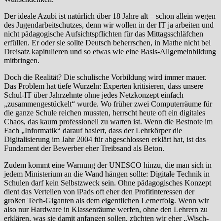
Der ideale Azubi ist natürlich über 18 Jahre alt – schon allein wegen
des Jugendarbeitschutzes, denn wir wollen in der IT ja arbeiten und
nicht pädagogische Aufsichtspflichten für das Mittagsschläfchen
erfüllen. Er oder sie sollte Deutsch beherrschen, in Mathe nicht bei
Dreisatz kapitulieren und so etwas wie eine Basis-Allgemeinbildung
mitbringen.
Doch die Realität? Die schulische Vorbildung wird immer mauer.
Das Problem hat tiefe Wurzeln: Experten kritisieren, dass unsere
Schul-IT über Jahrzehnte ohne jedes Netzkonzept einfach
„zusammengestückelt“ wurde. Wo früher zwei Computerräume für
die ganze Schule reichen mussten, herrscht heute oft ein digitales
Chaos, das kaum professionell zu warten ist. Wenn die Bestnote im
Fach „Informatik“ darauf basiert, dass der Lehrkörper die
Digitalisierung im Jahr 2004 für abgeschlossen erklärt hat, ist das
Fundament der Bewerber eher Treibsand als Beton.
Zudem kommt eine Warnung der UNESCO hinzu, die man sich in
jedem Ministerium an die Wand hängen sollte: Digitale Technik in
Schulen darf kein Selbstzweck sein. Ohne pädagogisches Konzept
dient das Verteilen von iPads oft eher den Profitinteressen der
großen Tech-Giganten als dem eigentlichen Lernerfolg. Wenn wir
also nur Hardware in Klassenräume werfen, ohne den Lehrern zu
erklären, was sie damit anfangen sollen, züchten wir eher „Wisch-