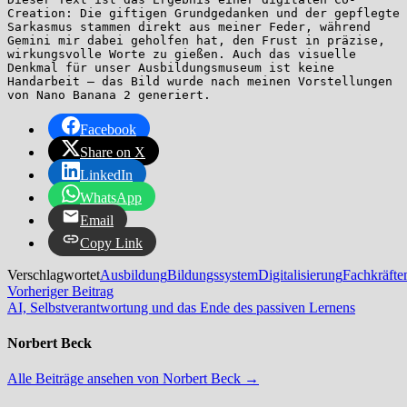
Creation: Die giftigen Grundgedanken und der gepflegte 
Sarkasmus stammen direkt aus meiner Feder, während 
Gemini mir dabei geholfen hat, den Frust in präzise, 
wirkungsvolle Worte zu gießen. Auch das visuelle 
Denkmal für unser Ausbildungsmuseum ist keine 
Handarbeit – das Bild wurde nach meinen Vorstellungen 
von Nano Banana 2 generiert.
Facebook
Share on X
LinkedIn
WhatsApp
Email
Copy Link
Verschlagwortet
Ausbildung
Bildungssystem
Digitalisierung
Fachkräfte
Beitragsnavigation
Vorheriger
Vorheriger Beitrag
Beitrag:
AI, Selbstverantwortung und das Ende des passiven Lernens
Norbert Beck
Alle Beiträge ansehen von Norbert Beck →